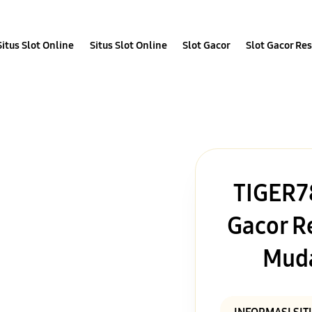
Situs Slot Online
Situs Slot Online
Slot Gacor
Slot Gacor Re
TIGER78
Gacor R
Mud