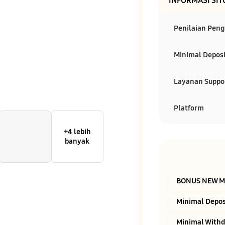
INFORMASI SIT
Penilaian Pen
Minimal Deposi
Layanan Suppo
Platform
+4 lebih
banyak
BONUS NEW M
Minimal Depos
Minimal Withd