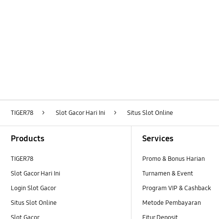
Layer Popup Close
TIGER78
>
Slot Gacor Hari Ini
>
Situs Slot Online
Footer Navigation
Products
Services
TIGER78
Promo & Bonus Harian
Slot Gacor Hari Ini
Turnamen & Event
Login Slot Gacor
Program VIP & Cashback
Situs Slot Online
Metode Pembayaran
Slot Gacor
Fitur Deposit