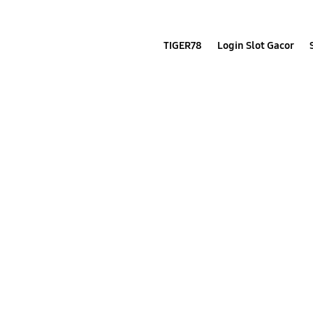
Skip
to
content
TIGER78
Login Slot Gacor