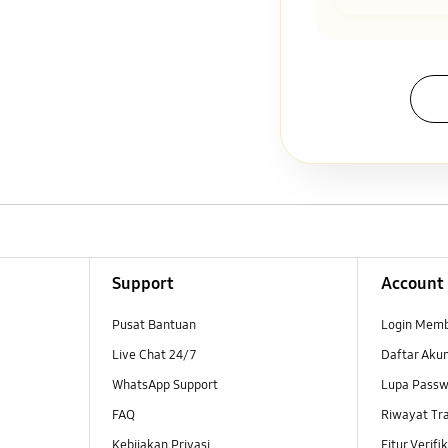
Support
Account
Pusat Bantuan
Login Mem
Live Chat 24/7
Daftar Aku
WhatsApp Support
Lupa Passw
FAQ
Riwayat Tr
Kebijakan Privasi
Fitur Verifi