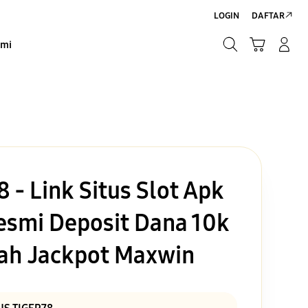
LOGIN
DAFTAR
Cari
Troli
Login/Sign-Up
smi
Cari
 - Link Situs Slot Apk
esmi Deposit Dana 10k
ah Jackpot Maxwin