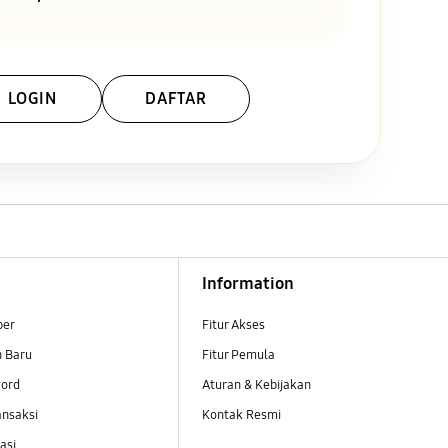
LOGIN
DAFTAR
Information
ber
Fitur Akses
n Baru
Fitur Pemula
ord
Aturan & Kebijakan
ansaksi
Kontak Resmi
kasi