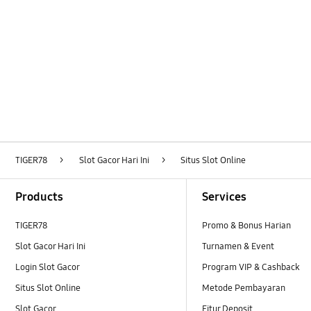
Layer Popup Close
TIGER78
>
Slot Gacor Hari Ini
>
Situs Slot Online
Footer Navigation
Products
Services
TIGER78
Promo & Bonus Harian
Slot Gacor Hari Ini
Turnamen & Event
Login Slot Gacor
Program VIP & Cashback
Situs Slot Online
Metode Pembayaran
Slot Gacor
Fitur Deposit