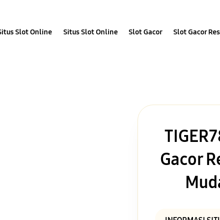
Situs Slot Online
Situs Slot Online
Slot Gacor
Slot Gacor Re
TIGER78
Gacor R
Mud