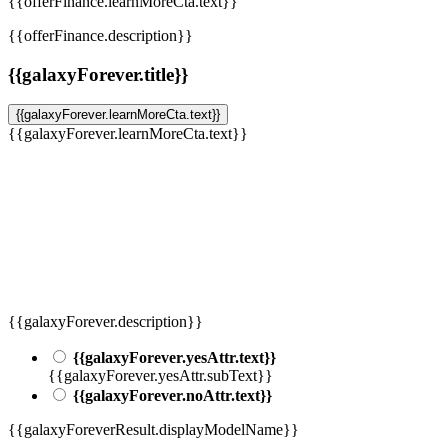
{{offerFinance.learnMoreCta.text}}
{{offerFinance.description}}
{{galaxyForever.title}}
{{galaxyForever.learnMoreCta.text}}
{{galaxyForever.learnMoreCta.text}}
{{galaxyForever.description}}
{{galaxyForever.yesAttr.text}}
{{galaxyForever.yesAttr.subText}}
{{galaxyForever.noAttr.text}}
{{galaxyForeverResult.displayModelName}}