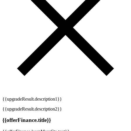
{{upgradeResult.description1}}
{{upgradeResult.description2}}
{{offerFinance.title}}