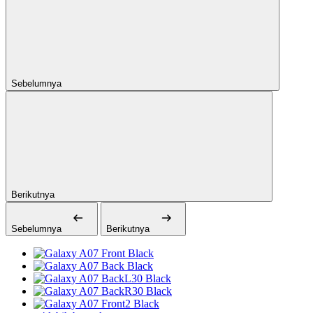
Sebelumnya
Berikutnya
Sebelumnya
Berikutnya