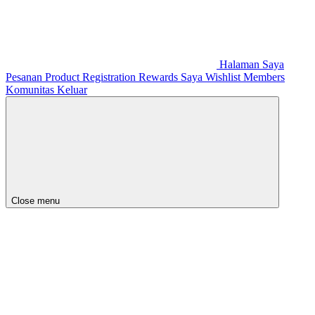
Halaman Saya
Pesanan
Product Registration
Rewards Saya
Wishlist
Members
Komunitas
Keluar
Close menu