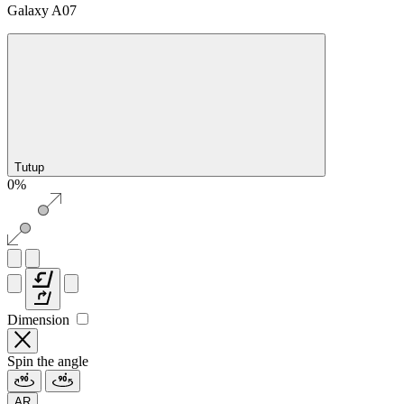
Galaxy A07
Tutup
0%
Dimension
Spin the angle
AR