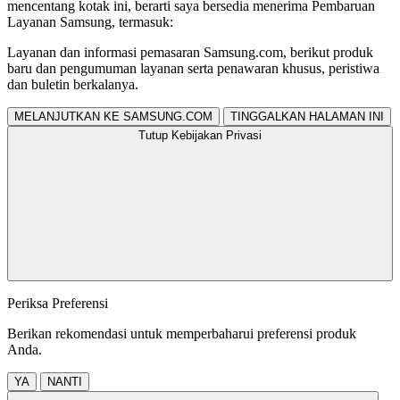
mencentang kotak ini, berarti saya bersedia menerima Pembaruan
Layanan Samsung, termasuk:
Layanan dan informasi pemasaran Samsung.com, berikut produk
baru dan pengumuman layanan serta penawaran khusus, peristiwa
dan buletin berkalanya.
MELANJUTKAN KE SAMSUNG.COM
TINGGALKAN HALAMAN INI
Tutup Kebijakan Privasi
Periksa Preferensi
Berikan rekomendasi untuk memperbaharui preferensi produk
Anda.
YA
NANTI