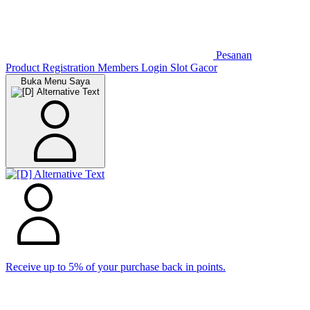
Pesanan
Product Registration
Members
Login Slot Gacor
Buka Menu Saya
Receive up to 5% of your purchase back in points.