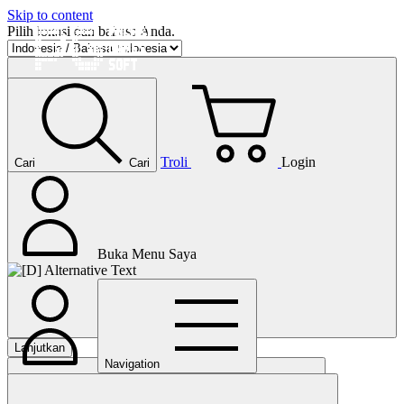
Skip to content
Pilih lokasi dan bahasa Anda.
Troli
Login
Cari
Cari
Buka Menu Saya
Lanjutkan
Navigation