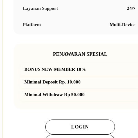
Layanan Support
24/7
Platform
Multi-Device
PENAWARAN SPESIAL
BONUS NEW MEMBER 10%
Minimal Deposit Rp. 10.000
Minimal Withdraw Rp 50.000
LOGIN