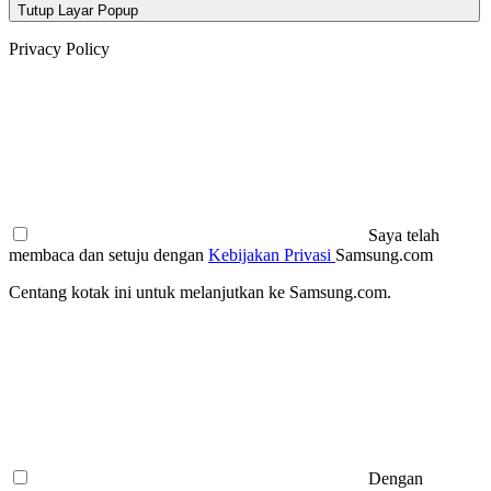
Tutup Layar Popup
Privacy Policy
Saya telah
membaca dan setuju dengan
Kebijakan Privasi
Samsung.com
Centang kotak ini untuk melanjutkan ke Samsung.com.
Dengan