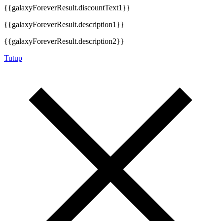
{{galaxyForeverResult.discountText1}}
{{galaxyForeverResult.description1}}
{{galaxyForeverResult.description2}}
Tutup