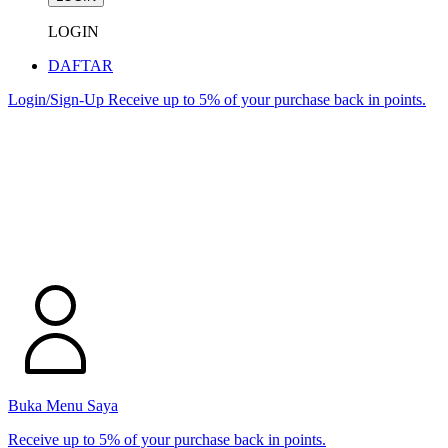
LOGIN
DAFTAR
Login/Sign-Up
Receive up to 5% of your purchase back in points.
Buka Menu Saya
Receive up to 5% of your purchase back in points.