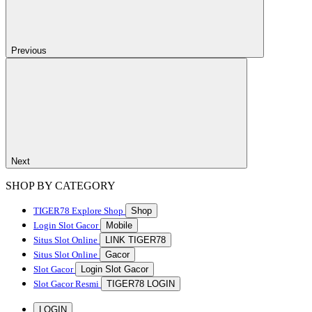
Previous
Next
SHOP BY CATEGORY
TIGER78
Explore Shop
Shop
Login Slot Gacor
Mobile
Situs Slot Online
LINK TIGER78
Situs Slot Online
Gacor
Slot Gacor
Login Slot Gacor
Slot Gacor Resmi
TIGER78 LOGIN
LOGIN