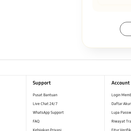
Support
Account
Pusat Bantuan
Login Mem
Live Chat 24/7
Daftar Aku
WhatsApp Support
Lupa Passw
FAQ
Riwayat Tr
Kebijakan Privasi
Fitur Verifi