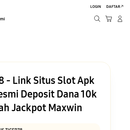
LOGIN
DAFTAR
Cari
Troli
Login/Sign-Up
smi
Cari
 - Link Situs Slot Apk
esmi Deposit Dana 10k
ah Jackpot Maxwin