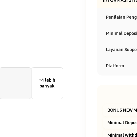
INFORMASI SIT
Penilaian Pen
Minimal Deposi
Layanan Suppo
Platform
+4 lebih
banyak
BONUS NEW M
Minimal Depos
Minimal Withd